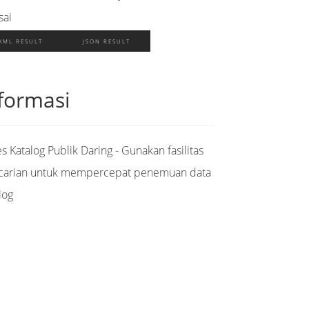
sai
XML RESULT
JSON RESULT
formasi
s Katalog Publik Daring - Gunakan fasilitas
carian untuk mempercepat penemuan data
log