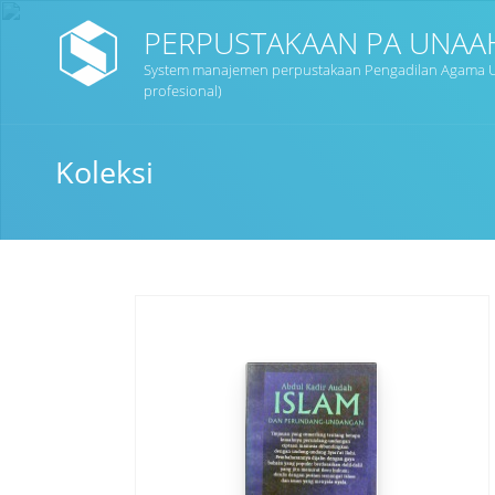
PERPUSTAKAAN PA UNAA
System manajemen perpustakaan Pengadilan Agama U
profesional)
Koleksi