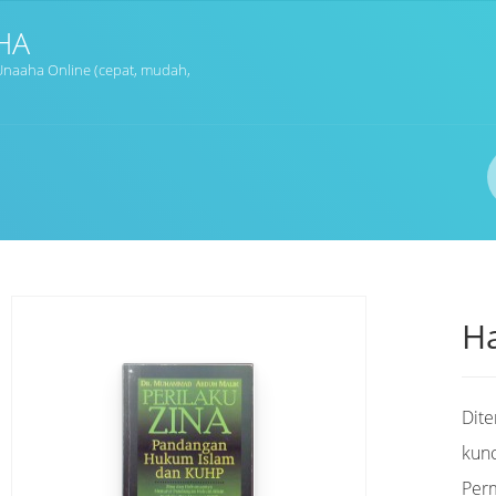
HA
naaha Online (cepat, mudah,
Ha
Dit
kunc
Per