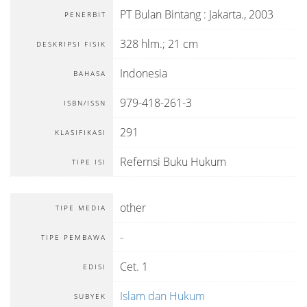
PT Bulan Bintang
:
Jakarta
.,
2003
PENERBIT
328 hlm.; 21 cm
DESKRIPSI FISIK
Indonesia
BAHASA
979-418-261-3
ISBN/ISSN
291
KLASIFIKASI
Refernsi Buku Hukum
TIPE ISI
other
TIPE MEDIA
-
TIPE PEMBAWA
Cet. 1
EDISI
Islam dan Hukum
SUBYEK